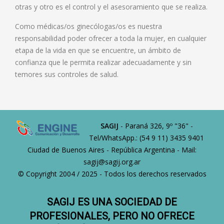
otras y otro es el control y el asesoramiento que se realiza.
Como médicas/os ginecólogas/os es nuestra
responsabilidad poder ofrecer a toda la mujer, en cualquier
etapa de la vida en que se encuentre, un ámbito de
confianza que le permita realizar adecuadamente y sin
temores sus controles de salud.
SAGIJ
- Paraná 326, 9º "36" -
Tel/WhatsApp.: (54 9 11) 3435 9401
Ciudad de Buenos Aires - República Argentina - Mail:
sagij@sagij.org.ar
© Copyright 2004 / 2025 - Todos los derechos reservados
SAGIJ ES UNA SOCIEDAD DE
PROFESIONALES, PERO NO OFRECE