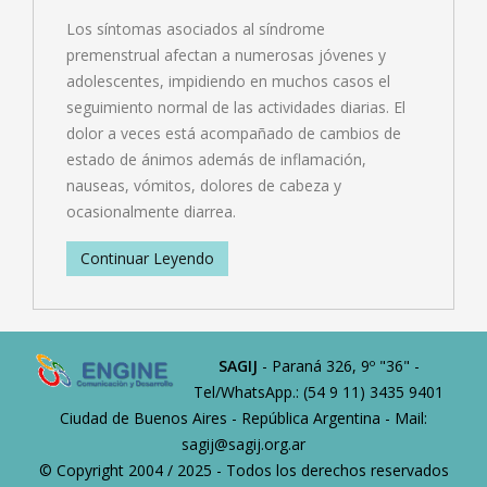
Los síntomas asociados al síndrome
premenstrual afectan a numerosas jóvenes y
adolescentes, impidiendo en muchos casos el
seguimiento normal de las actividades diarias. El
dolor a veces está acompañado de cambios de
estado de ánimos además de inflamación,
nauseas, vómitos, dolores de cabeza y
ocasionalmente diarrea.
Continuar Leyendo
SAGIJ
- Paraná 326, 9º "36" -
Tel/WhatsApp.: (54 9 11) 3435 9401
Ciudad de Buenos Aires - República Argentina - Mail:
sagij@sagij.org.ar
© Copyright 2004 / 2025 - Todos los derechos reservados