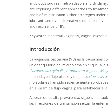
antibiotics such as metronidazole and clindamy
are exploring different approaches to treatment
and biofilm disruption. Other strategies under 
lubricant, and even alternatives outside conve
and recurrence of BV.
Keywords:
bacterial vaginosis, vaginal microbi
Introducción
La vaginosis bacteriana (VB) es la causa más co
un desequilibrio del microbioma en el que, al d
Gardnerella vaginalis, Atopobium vaginae, Mega
que incluyen flujo blanco y delgado,
clue cells
en
moleculares han sido recientemente aprobadas 
en el Gram de flujo vaginal para establecer el d
A pesar de su alta prevalencia, sigue sin estab
las infecciones de transmisión sexual, la enfer
2