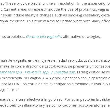
cin. These provide only short-term resolution. In the absence of 
. Current areas of research include the use of probiotics, vagina
analysis include lifestyle changes such as smoking cessation, diet
ntional medicine. This review aims to update what potentially ef
ome, probiotics,
Gardnerella vaginalis
, alternative strategies.
mún de vaginitis entre mujeres en edad reproductiva y se caracter
isminuir la concentración de Lactobacillus, se presenta un conse
sphaera spp., Prevotella spp. y Sneathia spp.
El diagnóstico se re
 microscopía, pH vaginal > 4.5 y olor a pescado con la aplicación
por la FDA. Los estudios de investigación a menudo utilizan la 
1
iagnóstico.
lecerse una cura efectiva a largo plazo. Por su impacto en la cali
medad pélvica inflamatoria y las complicaciones postoperatorias,