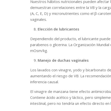
Nuestros hábitos nutricionales pueden afectar l
demuestran correlaciones entre la VB y la carga
(A, C, E, D) y micronutrientes como el β-carote
vaginales.
Elección de lubricantes
Dependiendo del producto, el lubricante puede au
parabenos o glicerina. La Organización Mundial
mOsm/kg.
Manejo de duchas vaginales
Los lavados con vinagre, yodo y bicarbonato de s
aumentando el riesgo de VB. La recomendación e
inferencia causal.
El vinagre de manzana tiene efecto antimicrob
Contiene ácido acético y láctico, pero simplemen
intestinal, pero no tendría un efecto directo en l