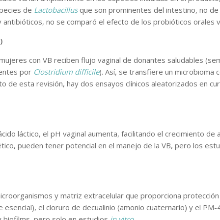
especies de
Lactobacillus
que son prominentes del intestino, no de 
antibióticos, no se comparó el efecto de los probióticos orales vs
)
ujeres con VB reciben flujo vaginal de donantes saludables (sem
rentes por
Clostridium difficile
). Así, se transfiere un microbioma 
o de esta revisión, hay dos ensayos clínicos aleatorizados en cu
e ácido láctico, el pH vaginal aumenta, facilitando el crecimiento
ético, pueden tener potencial en el manejo de la VB, pero los es
croorganismos y matriz extracelular que proporciona protección b
e esencial), el cloruro de decualinio (amonio cuaternario) y el P
 biofilms, pero solo en estudios
in vitro
.