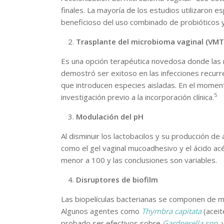
finales. La mayoría de los estudios utilizaron 
beneficioso del uso combinado de probióticos y 
Trasplante del microbioma vaginal (VMT
Es una opción terapéutica novedosa donde las m
demostró ser exitoso en las infecciones recur
que introducen especies aisladas. En el moment
5
investigación previo a la incorporación clínica.
Modulación del pH
Al disminuir los lactobacilos y su producción d
como el gel vaginal mucoadhesivo y el ácido ac
menor a 100 y las conclusiones son variables.
Disruptores de biofilm
Las biopelículas bacterianas se componen de mi
Algunos agentes como
Thymbra capitata
(aceit
probado ser efectivos sobre
Gardnerella spp.
y