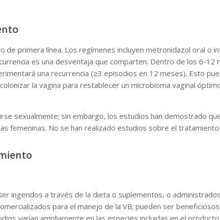
ento
o de primera línea. Los regímenes incluyen metronidazol oral o intr
 recurrencia es una desventaja que comparten. Dentro de los 6-12 m
erimentará una recurrencia (≥3 episodios en 12 meses). Esto pued
 recolonizar la vagina para restablecer un microbioma vaginal óp
irse sexualmente; sin embargo, los estudios han demostrado que 
rejas femeninas. No se han realizado estudios sobre el tratamient
amiento
r ingeridos a través de la dieta o suplementos, o administrados
omercializados para el manejo de la VB; pueden ser beneficiosos 
dios varían ampliamente en las especies incluidas en el producto,