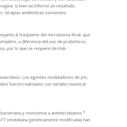
vagina. Si bien se informó un resultado
. terapias antibióticas existentes.
ejante al trasplante del microbioma fecal, que
completo, a diferencia del uso de probióticos,
rso, por lo que se requiere de más
 de anaerobios. Los agentes moduladores de pH,
tudios fueron realizados con tamaño muestral
6
acteriana y resistencia a antimicrobianos.
M-477 (endolisina genéticamente modificada) han