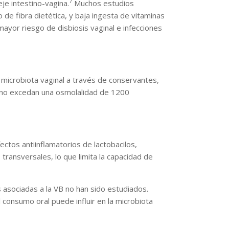
7
je intestino-vagina.
Muchos estudios
 de fibra dietética, y baja ingesta de vitaminas
mayor riesgo de disbiosis vaginal e infecciones
la microbiota vaginal a través de conservantes,
e no excedan una osmolalidad de 1200
ectos antiinflamatorios de lactobacilos,
ransversales, lo que limita la capacidad de
s asociadas a la VB no han sido estudiados.
l consumo oral puede influir en la microbiota