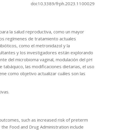
doi:10.3389/frph.2023.1100029
 para la salud reproductiva, como un mayor
 Los regímenes de tratamiento actuales
bióticos, como el metronidazol y la
sultantes y los investigadores están explorando
lante del microbioma vaginal, modulación del pH
 tabáquico, las modificaciones dietarias, el uso
tiene como objetivo actualizar cuáles son las
ivas.
 outcomes, such as increased risk of preterm
y the Food and Drug Administration include