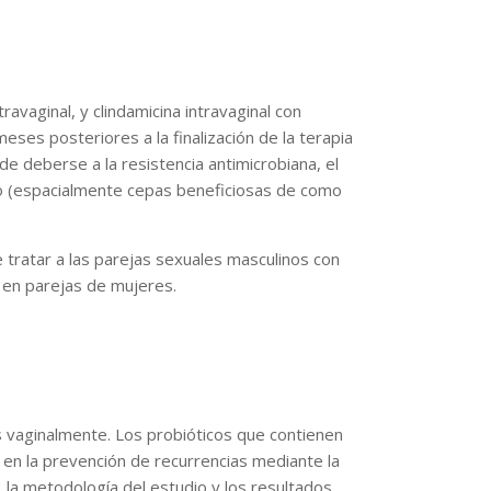
avaginal, y clindamicina intravaginal con
eses posteriores a la finalización de la terapia
e deberse a la resistencia antimicrobiana, el
timo (espacialmente cepas beneficiosas de como
tratar a las parejas sexuales masculinos con
o en parejas de mujeres.
 vaginalmente. Los probióticos que contienen
en la prevención de recurrencias mediante la
 la metodología del estudio y los resultados