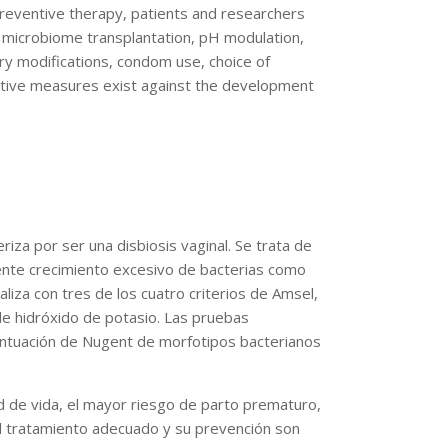
preventive therapy, patients and researchers
l microbiome transplantation, pH modulation,
ary modifications, condom use, choice of
fective measures exist against the development
iza por ser una disbiosis vaginal. Se trata de
cuente crecimiento excesivo de bacterias como
aliza con tres de los cuatro criterios de Amsel,
 de hidróxido de potasio. Las pruebas
puntuación de Nugent de morfotipos bacterianos
dad de vida, el mayor riesgo de parto prematuro,
 el tratamiento adecuado y su prevención son