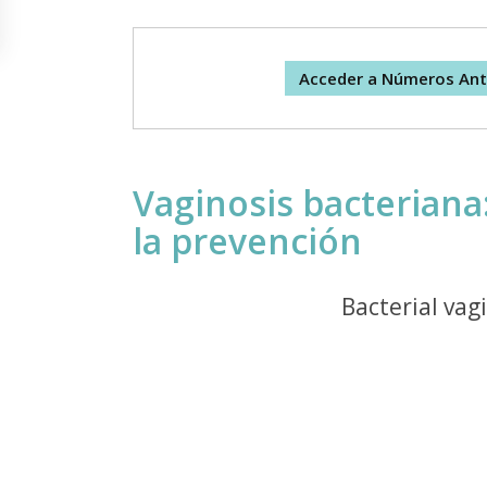
Acceder a Números Ant
Vaginosis bacteriana
la prevención
Bacterial vag