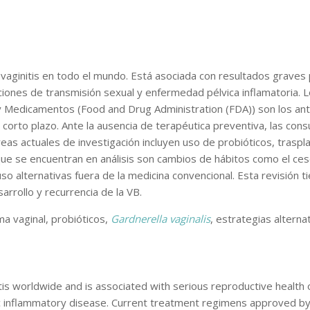
vaginitis en todo el mundo. Está asociada con resultados graves
ciones de transmisión sexual y enfermedad pélvica inflamatoria.
 Medicamentos (Food and Drug Administration (FDA)) son los anti
a corto plazo. Ante la ausencia de terapéutica preventiva, las con
eas actuales de investigación incluyen uso de probióticos, trasp
 que se encuentran en análisis son cambios de hábitos como el cese
luso alternativas fuera de la medicina convencional. Esta revisión 
rrollo y recurrencia de la VB.
a vaginal, probióticos,
Gardnerella vaginalis
, estrategias alternat
itis worldwide and is associated with serious reproductive health
lvic inflammatory disease. Current treatment regimens approved b