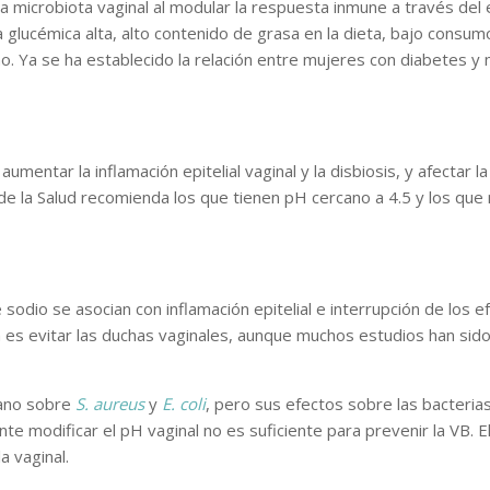
a microbiota vaginal al modular la respuesta inmune a través del e
 glucémica alta, alto contenido de grasa en la dieta, bajo consumo
no. Ya se ha establecido la relación entre mujeres con diabetes y 
mentar la inflamación epitelial vaginal y la disbiosis, y afectar 
 de la Salud recomienda los que tienen pH cercano a 4.5 y los qu
odio se asocian con inflamación epitelial e interrupción de los ef
s evitar las duchas vaginales, aunque muchos estudios han sido t
iano sobre
S. aureus
y
E. coli
, pero sus efectos sobre las bacteria
te modificar el pH vaginal no es suficiente para prevenir la VB. E
a vaginal.