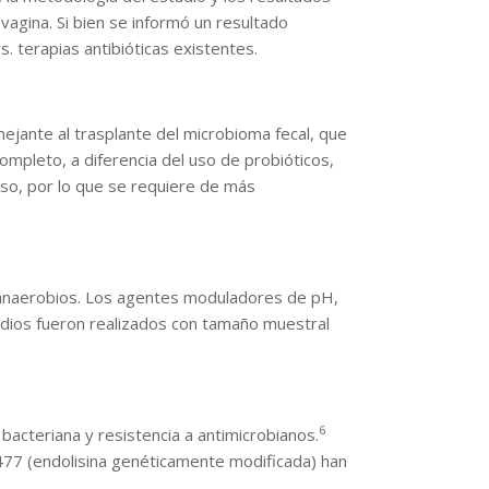
vagina. Si bien se informó un resultado
. terapias antibióticas existentes.
ejante al trasplante del microbioma fecal, que
completo, a diferencia del uso de probióticos,
rso, por lo que se requiere de más
 de anaerobios. Los agentes moduladores de pH,
tudios fueron realizados con tamaño muestral
6
acteriana y resistencia a antimicrobianos.
M-477 (endolisina genéticamente modificada) han