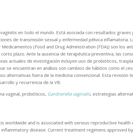
vaginitis en todo el mundo. Está asociada con resultados graves
ciones de transmisión sexual y enfermedad pélvica inflamatoria.
 Medicamentos (Food and Drug Administration (FDA)) son los anti
a corto plazo. Ante la ausencia de terapéutica preventiva, las con
eas actuales de investigación incluyen uso de probióticos, trasp
 que se encuentran en análisis son cambios de hábitos como el cese
luso alternativas fuera de la medicina convencional. Esta revisión 
rrollo y recurrencia de la VB.
a vaginal, probióticos,
Gardnerella vaginalis
, estrategias alternat
itis worldwide and is associated with serious reproductive health
lvic inflammatory disease. Current treatment regimens approved b