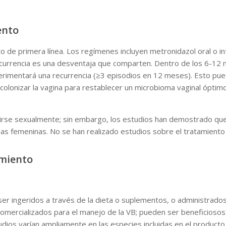
ento
o de primera línea. Los regímenes incluyen metronidazol oral o intr
 recurrencia es una desventaja que comparten. Dentro de los 6-12 m
erimentará una recurrencia (≥3 episodios en 12 meses). Esto pued
 recolonizar la vagina para restablecer un microbioma vaginal óp
irse sexualmente; sin embargo, los estudios han demostrado que 
rejas femeninas. No se han realizado estudios sobre el tratamient
amiento
r ingeridos a través de la dieta o suplementos, o administrados
omercializados para el manejo de la VB; pueden ser beneficiosos 
dios varían ampliamente en las especies incluidas en el producto,