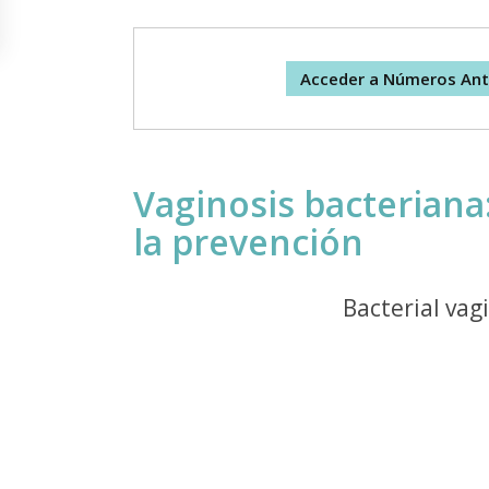
Acceder a Números Ant
Vaginosis bacteriana
la prevención
Bacterial vag