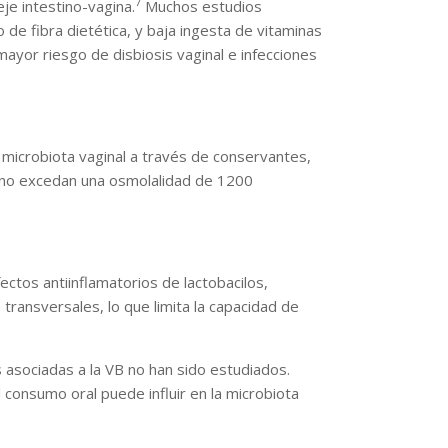
7
je intestino-vagina.
Muchos estudios
 de fibra dietética, y baja ingesta de vitaminas
mayor riesgo de disbiosis vaginal e infecciones
la microbiota vaginal a través de conservantes,
e no excedan una osmolalidad de 1200
ectos antiinflamatorios de lactobacilos,
ransversales, lo que limita la capacidad de
s asociadas a la VB no han sido estudiados.
l consumo oral puede influir en la microbiota