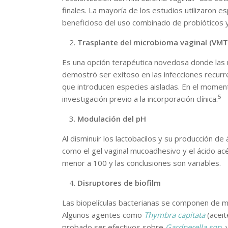
finales. La mayoría de los estudios utilizaron 
beneficioso del uso combinado de probióticos y 
Trasplante del microbioma vaginal (VMT
Es una opción terapéutica novedosa donde las m
demostró ser exitoso en las infecciones recur
que introducen especies aisladas. En el moment
5
investigación previo a la incorporación clínica.
Modulación del pH
Al disminuir los lactobacilos y su producción d
como el gel vaginal mucoadhesivo y el ácido ac
menor a 100 y las conclusiones son variables.
Disruptores de biofilm
Las biopelículas bacterianas se componen de mi
Algunos agentes como
Thymbra capitata
(aceit
probado ser efectivos sobre
Gardnerella spp.
y