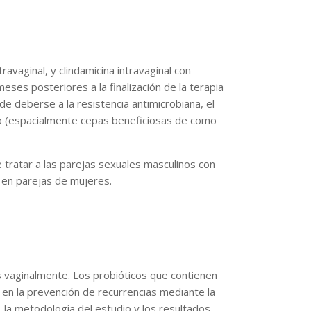
avaginal, y clindamicina intravaginal con
eses posteriores a la finalización de la terapia
e deberse a la resistencia antimicrobiana, el
timo (espacialmente cepas beneficiosas de como
tratar a las parejas sexuales masculinos con
o en parejas de mujeres.
 vaginalmente. Los probióticos que contienen
en la prevención de recurrencias mediante la
 la metodología del estudio y los resultados