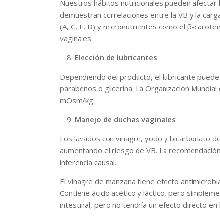
Nuestros hábitos nutricionales pueden afectar l
demuestran correlaciones entre la VB y la carga
(A, C, E, D) y micronutrientes como el β-carote
vaginales.
Elección de lubricantes
Dependiendo del producto, el lubricante puede au
parabenos o glicerina. La Organización Mundial
mOsm/kg.
Manejo de duchas vaginales
Los lavados con vinagre, yodo y bicarbonato de s
aumentando el riesgo de VB. La recomendación e
inferencia causal.
El vinagre de manzana tiene efecto antimicrob
Contiene ácido acético y láctico, pero simplemen
intestinal, pero no tendría un efecto directo en l