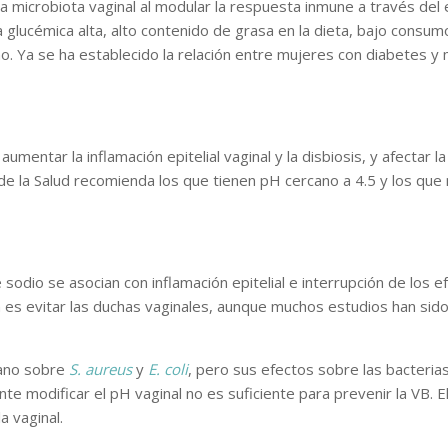
a microbiota vaginal al modular la respuesta inmune a través del e
 glucémica alta, alto contenido de grasa en la dieta, bajo consumo
no. Ya se ha establecido la relación entre mujeres con diabetes y 
mentar la inflamación epitelial vaginal y la disbiosis, y afectar 
 de la Salud recomienda los que tienen pH cercano a 4.5 y los qu
odio se asocian con inflamación epitelial e interrupción de los ef
s evitar las duchas vaginales, aunque muchos estudios han sido t
iano sobre
S. aureus
y
E. coli
, pero sus efectos sobre las bacteria
te modificar el pH vaginal no es suficiente para prevenir la VB. E
a vaginal.