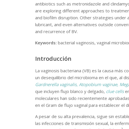
antibiotics such as metronidazole and clindamy
are exploring different approaches to treatment
and biofilm disruption. Other strategies under 
lubricant, and even alternatives outside conve
and recurrence of BV.
Keywords:
bacterial vaginosis, vaginal microbi
Introducción
La vaginosis bacteriana (VB) es la causa más co
un desequilibrio del microbioma en el que, al d
Gardnerella vaginalis, Atopobium vaginae, Mega
que incluyen flujo blanco y delgado,
clue cells
en
moleculares han sido recientemente aprobadas 
en el Gram de flujo vaginal para establecer el d
A pesar de su alta prevalencia, sigue sin estab
las infecciones de transmisión sexual, la enfer
2