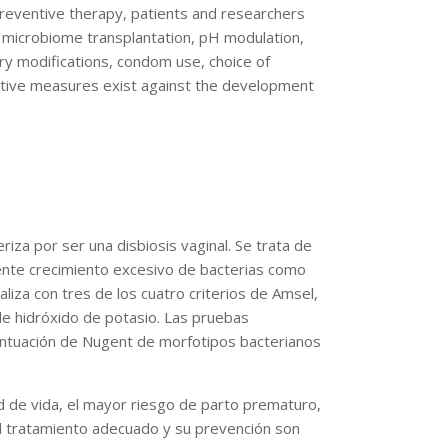
preventive therapy, patients and researchers
l microbiome transplantation, pH modulation,
ary modifications, condom use, choice of
fective measures exist against the development
iza por ser una disbiosis vaginal. Se trata de
cuente crecimiento excesivo de bacterias como
aliza con tres de los cuatro criterios de Amsel,
 de hidróxido de potasio. Las pruebas
puntuación de Nugent de morfotipos bacterianos
dad de vida, el mayor riesgo de parto prematuro,
 el tratamiento adecuado y su prevención son