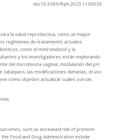
doi:10.3389/frph.2023.1100029
 para la salud reproductiva, como un mayor
 Los regímenes de tratamiento actuales
bióticos, como el metronidazol y la
sultantes y los investigadores están explorando
lante del microbioma vaginal, modulación del pH
 tabáquico, las modificaciones dietarias, el uso
tiene como objetivo actualizar cuáles son las
ivas.
 outcomes, such as increased risk of preterm
y the Food and Drug Administration include