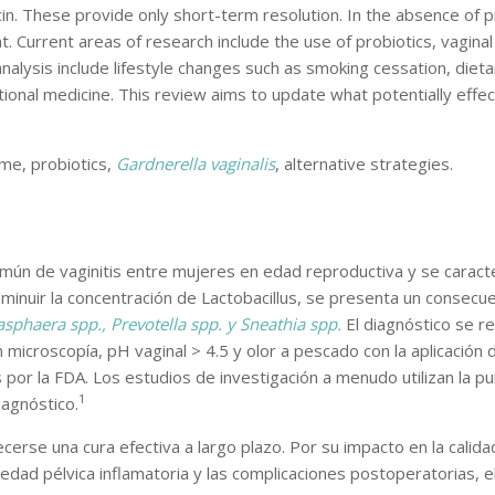
cin. These provide only short-term resolution. In the absence of 
. Current areas of research include the use of probiotics, vagina
analysis include lifestyle changes such as smoking cessation, diet
ntional medicine. This review aims to update what potentially ef
ome, probiotics,
Gardnerella vaginalis
, alternative strategies.
mún de vaginitis entre mujeres en edad reproductiva y se caracter
isminuir la concentración de Lactobacillus, se presenta un conse
sphaera spp., Prevotella spp. y Sneathia spp.
El diagnóstico se re
 microscopía, pH vaginal > 4.5 y olor a pescado con la aplicación
por la FDA. Los estudios de investigación a menudo utilizan la 
1
iagnóstico.
lecerse una cura efectiva a largo plazo. Por su impacto en la cali
medad pélvica inflamatoria y las complicaciones postoperatorias,