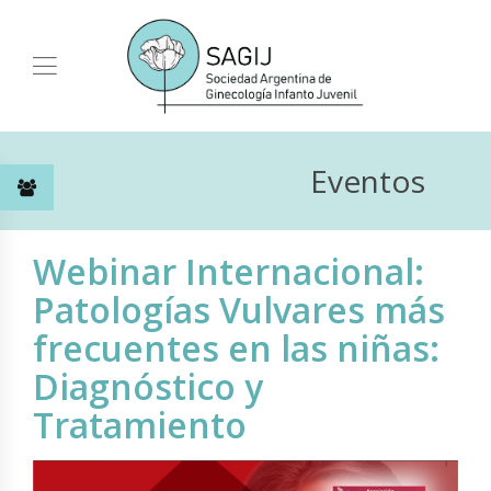
Eventos
Webinar Internacional:
Patologías Vulvares más
frecuentes en las niñas:
Diagnóstico y
Tratamiento