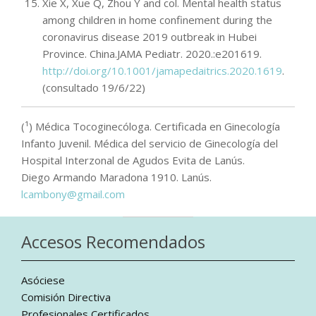
Xie X, Xue Q, Zhou Y and col. Mental health status
among children in home confinement during the
coronavirus disease 2019 outbreak in Hubei
Province. China.JAMA Pediatr. 2020.:e201619.
http://doi.org/10.1001/jamapedaitrics.2020.1619
.
(consultado 19/6/22)
(¹) Médica Tocoginecóloga. Certificada en Ginecología
Infanto Juvenil. Médica del servicio de Ginecología del
Hospital Interzonal de Agudos Evita de Lanús.
Diego Armando Maradona 1910. Lanús.
lcambony@gmail.com
Accesos Recomendados
Asóciese
Comisión Directiva
Profesionales Certificados