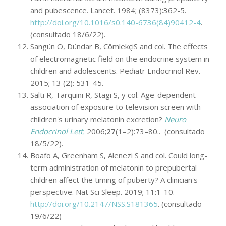
and pubescence. Lancet. 1984; (8373):362-5.
http://doi.org/10.1016/s0.140-6736(84)90412-4
.
(consultado 18/6/22).
Sangün Ö, Dündar B, CömlekçiS and col. The effects
of electromagnetic field on the endocrine system in
children and adolescents. Pediatr Endocrinol Rev.
2015; 13 (2): 531-45.
Salti R, Tarquini R, Stagi S, y col. Age-dependent
association of exposure to television screen with
children's urinary melatonin excretion?
Neuro
Endocrinol Lett.
2006;
27
(1–2):73–80.. (consultado
18/5/22).
Boafo A, Greenham S, Alenezi S and col. Could long-
term administration of melatonin to prepubertal
children affect the timing of puberty? A clinician's
perspective. Nat Sci Sleep. 2019; 11:1-10.
http://doi.org/10.2147/NSS.S181365
. (consultado
19/6/22)