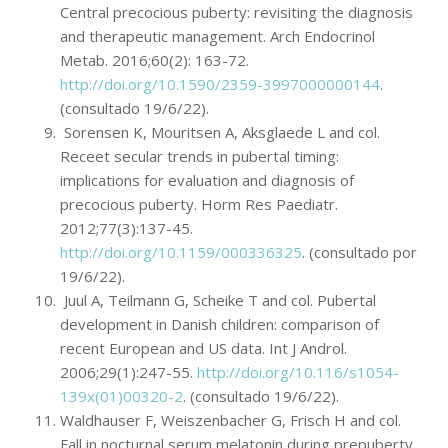
Central precocious puberty: revisiting the diagnosis
and therapeutic management. Arch Endocrinol
Metab. 2016;60(2): 163-72.
http://doi.org/10.1590/2359-3997000000144
.
(consultado 19/6/22).
Sorensen K, Mouritsen A, Aksglaede L and col.
Receet secular trends in pubertal timing:
implications for evaluation and diagnosis of
precocious puberty. Horm Res Paediatr.
2012;77(3):137-45.
http://doi.org/10.1159/000336325
. (consultado por
19/6/22).
Juul A, Teilmann G, Scheike T and col. Pubertal
development in Danish children: comparison of
recent European and US data. Int J Androl.
2006;29(1):247-55.
http://doi.org/10.116/s1054-
139x(01)00320-2
. (consultado 19/6/22).
Waldhauser F, Weiszenbacher G, Frisch H and col.
Fall in nocturnal serum melatonin during prepuberty