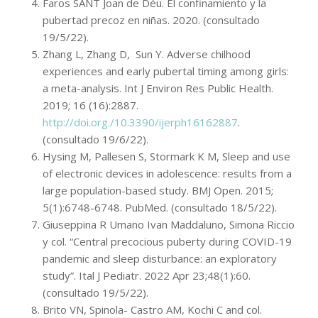
Faros SANT Joan de Déu. El confinamiento y la
pubertad precoz en niñas. 2020. (consultado
19/5/22).
Zhang L, Zhang D, Sun Y. Adverse chilhood
experiences and early pubertal timing among girls:
a meta-analysis. Int J Environ Res Public Health.
2019; 16 (16):2887.
http://doi.org./10.3390/ijerph16162887
.
(consultado 19/6/22).
Hysing M, Pallesen S, Stormark K M, Sleep and use
of electronic devices in adolescence: results from a
large population-based study. BMJ Open. 2015;
5(1):6748-6748. PubMed. (consultado 18/5/22).
Giuseppina R Umano Ivan Maddaluno, Simona Riccio
y col. “Central precocious puberty during COVID-19
pandemic and sleep disturbance: an exploratory
study”. Ital J Pediatr. 2022 Apr 23;48(1):60.
(consultado 19/5/22).
Brito VN, Spinola- Castro AM, Kochi C and col.