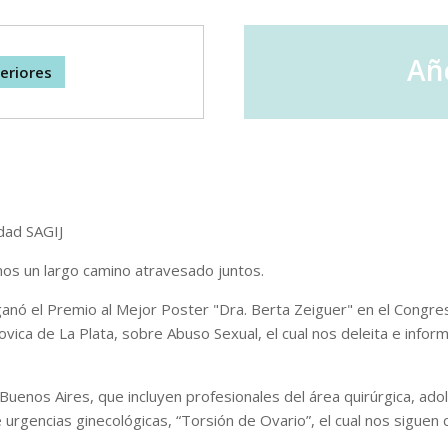
Año
eriores
dad SAGIJ
mos un largo camino atravesado juntos.
ganó el Premio al Mejor Poster "Dra. Berta Zeiguer" en el Congr
ovica de La Plata, sobre Abuso Sexual, el cual nos deleita e inform
Buenos Aires, que incluyen profesionales del área quirúrgica, adole
rgencias ginecológicas, “Torsión de Ovario”, el cual nos siguen c