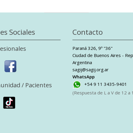
es Sociales
Contacto
esionales
Paraná 326, 9º "36"
Ciudad de Buenos Aires - Rep
Argentina
sagij@sagij.org.ar
WhatsApp
unidad / Pacientes
+54 9 11 3435-9401
(Respuesta de L a V de 12 a 1