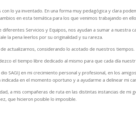
s con lo ya inventado. En una forma muy pedagógica y clara pode
s cambios en esta temática para los que venimos trabajando en ell
de diferentes Servicios y Equipos, nos ayudan a sumar a nuestra c
ale la pena leerlos por su originalidad y su rareza.
rea de actualizarnos, considerando lo acotado de nuestros tiempos.
gradezco el tiempo libre dedicado al mismo para que cada día nue
io SAGIJ en mi crecimiento personal y profesional, en los amigo
a indicada en el momento oportuno y a ayudarme a delinear mi ca
ad, a mis compañeras de ruta en las distintas instancias de mi ge
ez, que hicieron posible lo imposible.