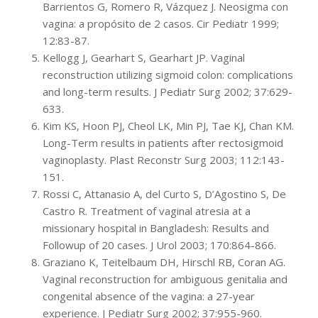
Barrientos G, Romero R, Vázquez J. Neosigma con
vagina: a propósito de 2 casos. Cir Pediatr 1999;
12:83-87.
Kellogg J, Gearhart S, Gearhart JP. Vaginal
reconstruction utilizing sigmoid colon: complications
and long-term results. J Pediatr Surg 2002; 37:629-
633.
Kim KS, Hoon PJ, Cheol LK, Min PJ, Tae KJ, Chan KM.
Long-Term results in patients after rectosigmoid
vaginoplasty. Plast Reconstr Surg 2003; 112:143-
151.
Rossi C, Attanasio A, del Curto S, D’Agostino S, De
Castro R. Treatment of vaginal atresia at a
missionary hospital in Bangladesh: Results and
Followup of 20 cases. J Urol 2003; 170:864-866.
Graziano K, Teitelbaum DH, Hirschl RB, Coran AG.
Vaginal reconstruction for ambiguous genitalia and
congenital absence of the vagina: a 27-year
experience. J Pediatr Surg 2002; 37:955-960.