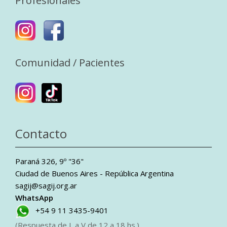
Profesionales
Comunidad / Pacientes
Contacto
Paraná 326, 9º "36"
Ciudad de Buenos Aires - República Argentina
sagij@sagij.org.ar
WhatsApp
+54 9 11 3435-9401
(Respuesta de L a V de 12 a 18 hs.)