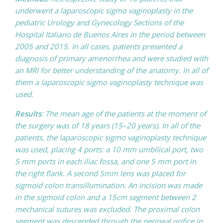
underwent a laparoscopic sigmo vaginoplasty in the
pediatric Urology and Gynecology Sections of the
Hospital Italiano de Buenos Aires in the period between
2005 and 2015. In all cases, patients presented a
diagnosis of primary amenorrhea and were studied with
an MRI for better understanding of the anatomy. In all of
them a laparoscopic sigmo vaginoplasty technique was
used.
Results
: The mean age of the patients at the moment of
the surgery was of 18 years (15–20 years). In all of the
patients, the laparoscopic sigmo vaginoplasty technique
was used, placing 4 ports: a 10 mm umbilical port, two
5 mm ports in each iliac fossa, and one 5 mm port in
the right flank. A second 5mm lens was placed for
sigmoid colon transillumination. An incision was made
in the sigmoid colon and a 15cm segment between 2
mechanical sutures was excluded. The proximal colon
segment was descended through the perineal orifice in